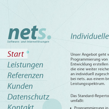
Individuell
Start
Unser Angebot geht w
Programmierung von I
Leistungen
Entwicklung erstellen
die eine weiter reich
Referenzen
an individuell zugesc
bei nets. aus einem 
Kunden
Leistungsspektrum.
Datenschutz
Das Standard-Repertoi
umfaßt:
Kontakt
Programmierung in 